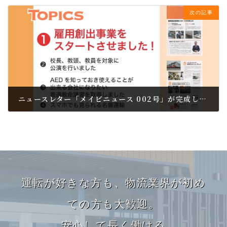
次の記事
ニュースレター「メイビニュース 002号」が完成しました。
2015.12.01
カ
バ
運転が好きな方も、
物流業界が初め
ー
リ
ての方も大歓迎。
ン
安心して長く働ける