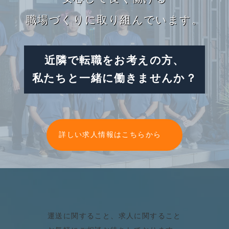
ク
職場づくりに取り組んでいます。
近隣で転職をお考えの方、
私たちと一緒に働きませんか？
グ
ル
詳しい求人情報はこちらから
ー
プ
リ
ン
ク
運送に関すること、求人に関すること