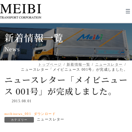
コ
ナ
ン
ビ
テ
ゲ
ン
ー
ツ
シ
へ
ョ
新着情報一覧
ス
ン
キ
に
ッ
移
News
プ
動
トップページ
新着情報一覧
ニュースレター
ニュースレター「メイビニュース 001号」が完成しました。
ニュースレター「メイビニュー
ス 001号」が完成しました。
2015.08.01
meibinews_001
ダウンロード
ニュースレター
カテゴリー