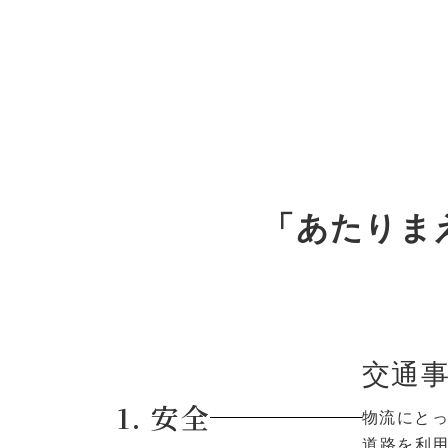
「あたりま
交通
1. 安全
物流にと
道路を利