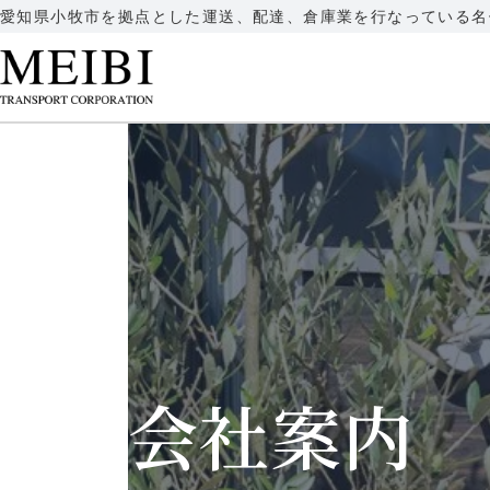
コ
ナ
愛知県小牧市を拠点とした運送、配達、倉庫業を行なっている名
ン
ビ
テ
ゲ
ン
ー
ツ
シ
へ
ョ
ス
ン
キ
に
ッ
移
プ
動
会社案内