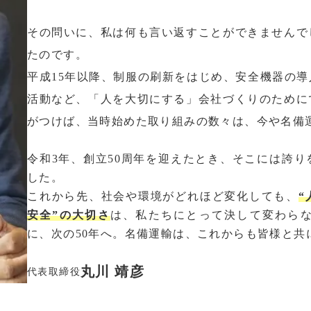
その問いに、私は何も言い返すことができませんで
たのです。
平成15年以降、制服の刷新をはじめ、安全機器の
活動など、「人を大切にする」会社づくりのために
がつけば、当時始めた取り組みの数々は、今や名備
令和3年、創立50周年を迎えたとき、そこには誇
した。
これから先、社会や環境がどれほど変化しても、
“
安全”の大切さ
は、私たちにとって決して変わら
に、次の50年へ。名備運輸は、これからも皆様と共
丸川 靖彦
代表取締役