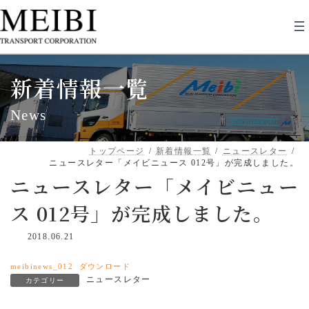
コ
ナ
ン
ビ
テ
ゲ
ン
ー
ツ
シ
へ
ョ
新着情報一覧
ス
ン
キ
に
ッ
移
News
プ
動
トップページ
新着情報一覧
ニュースレター
ニュースレター「メイビニュース 012号」が完成しました。
ニュースレター「メイビニュー
ス 012号」が完成しました。
2018.06.21
meibinews_012
ダウンロード
ニュースレター
カテゴリー