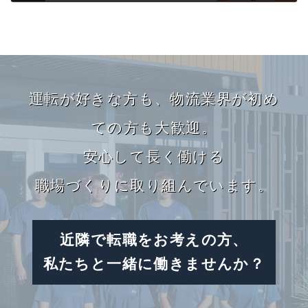
2018.09.27
カ
バ
運転が好きな方も、
物流業界が初め
ー
リ
ての方も大歓迎。
ン
安心して長く働ける
ク
職場づくりに取り組んでいます。
近隣で転職をお考えの方、
私たちと一緒に働きませんか？