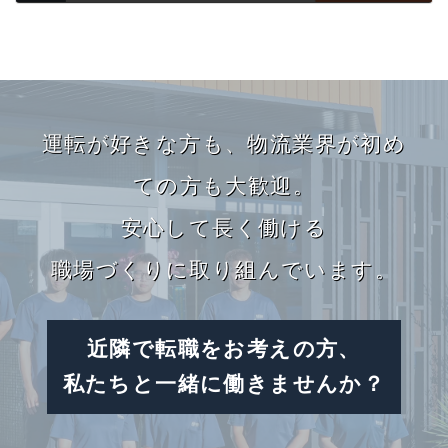
2022.03.25
カ
バ
運転が好きな方も、
物流業界が初め
ー
リ
ての方も大歓迎。
ン
安心して長く働ける
ク
職場づくりに取り組んでいます。
近隣で転職をお考えの方、
私たちと一緒に働きませんか？