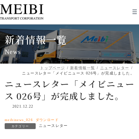
コ
ナ
ン
ビ
テ
ゲ
ン
ー
ツ
シ
へ
ョ
新着情報一覧
ス
ン
キ
に
ッ
移
News
プ
動
トップページ
新着情報一覧
ニュースレター
ニュースレター「メイビニュース 026号」が完成しました。
ニュースレター「メイビニュー
ス 026号」が完成しました。
2021.12.22
meibinews_026
ダウンロード
ニュースレター
カテゴリー