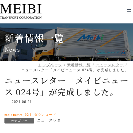
コ
ナ
ン
ビ
テ
ゲ
ン
ー
ツ
シ
へ
ョ
新着情報一覧
ス
ン
キ
に
ッ
移
News
プ
動
トップページ
新着情報一覧
ニュースレター
ニュースレター「メイビニュース 024号」が完成しました。
ニュースレター「メイビニュー
ス 024号」が完成しました。
2021.06.21
meibinews_024
ダウンロード
ニュースレター
カテゴリー