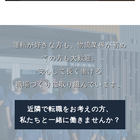
2021.09.24
カ
バ
運転が好きな方も、
物流業界が初め
ー
リ
ての方も大歓迎。
ン
安心して長く働ける
ク
職場づくりに取り組んでいます。
近隣で転職をお考えの方、
私たちと一緒に働きませんか？