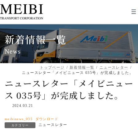
コ
ナ
ン
ビ
テ
ゲ
ン
ー
ツ
シ
へ
ョ
新着情報一覧
ス
ン
キ
に
ッ
移
News
プ
動
トップページ
新着情報一覧
ニュースレター
ニュースレター「メイビニュース 035号」が完成しました。
ニュースレター「メイビニュー
ス 035号」が完成しました。
2024.03.21
meibinews_035
ダウンロード
ニュースレター
カテゴリー