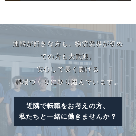
2024.06.25
カ
バ
運転が好きな方も、
物流業界が初め
ー
リ
ての方も大歓迎。
ン
安心して長く働ける
ク
職場づくりに取り組んでいます。
近隣で転職をお考えの方、
私たちと一緒に働きませんか？