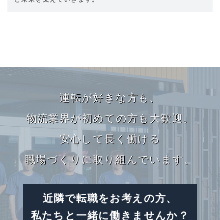
カ
バ
運転が好きな方も、
ー
リ
物流業界が初めての方も大歓迎。
ン
安心して長く働ける
ク
職場づくりに取り組んでいます。
近隣で転職をお考えの方、
私たちと一緒に働きませんか？